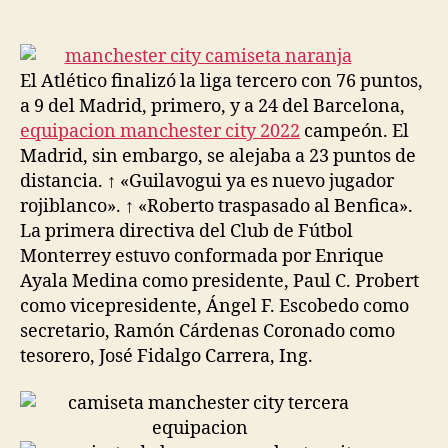
de
de
la
la
entrada
entrada
El Atlético finalizó la liga tercero con 76 puntos,
a 9 del Madrid, primero, y a 24 del Barcelona,
equipacion manchester city 2022
campeón. El
Madrid, sin embargo, se alejaba a 23 puntos de
distancia. ↑ «Guilavogui ya es nuevo jugador
rojiblanco». ↑ «Roberto traspasado al Benfica».
La primera directiva del Club de Fútbol
Monterrey estuvo conformada por Enrique
Ayala Medina como presidente, Paul C. Probert
como vicepresidente, Ángel F. Escobedo como
secretario, Ramón Cárdenas Coronado como
tesorero, José Fidalgo Carrera, Ing.