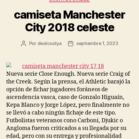
camiseta Manchester
City 2018 celeste
Por
dealcoolya
septiembre 1, 2023
Autor
Fecha
de
de
la
la
entrada
entrada
Nueva serie Close Enough. Nueva serie Craig of
the Creek. Según la prensa, el Athletic barajó la
opción de fichar jugadores foráneos de
ascendencia vasca, caso de Gonzalo Higuaín,
Kepa Blanco y Jorge López, pero finalmente no
se llevó a cabo ningún fichaje de este tipo.
Futbolistas veteranos cono Carboni, Djukic o
Angloma fueron criticados a su llegada por su
edad, pero con su entrega y profesionalidad