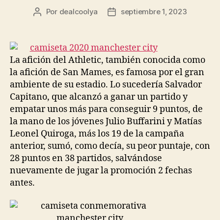
Por
dealcoolya
septiembre 1, 2023
Autor
Fecha
de
de
la
la
entrada
entrada
La afición del Athletic, también conocida como
la afición de San Mames, es famosa por el gran
ambiente de su estadio. Lo sucedería Salvador
Capitano, que alcanzó a ganar un partido y
empatar unos más para conseguir 9 puntos, de
la mano de los jóvenes Julio Buffarini y Matías
Leonel Quiroga, más los 19 de la campaña
anterior, sumó, como decía, su peor puntaje, con
28 puntos en 38 partidos, salvándose
nuevamente de jugar la promoción 2 fechas
antes.