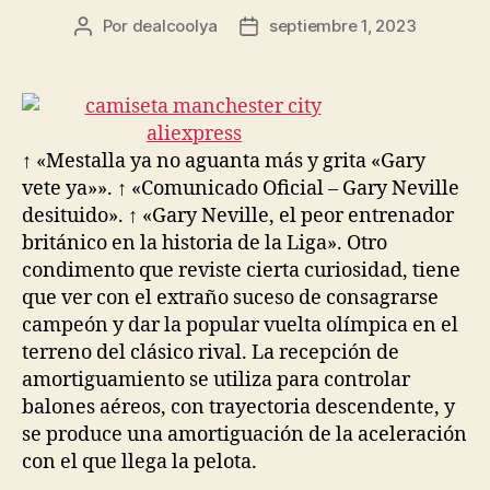
Por
dealcoolya
septiembre 1, 2023
Autor
Fecha
de
de
la
la
entrada
entrada
↑ «Mestalla ya no aguanta más y grita «Gary
vete ya»». ↑ «Comunicado Oficial – Gary Neville
desituido». ↑ «Gary Neville, el peor entrenador
británico en la historia de la Liga». Otro
condimento que reviste cierta curiosidad, tiene
que ver con el extraño suceso de consagrarse
campeón y dar la popular vuelta olímpica en el
terreno del clásico rival. La recepción de
amortiguamiento se utiliza para controlar
balones aéreos, con trayectoria descendente, y
se produce una amortiguación de la aceleración
con el que llega la pelota.