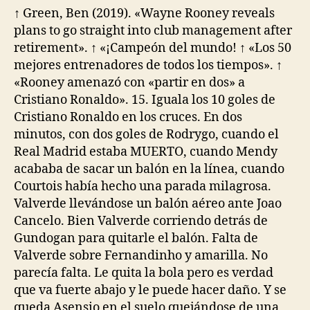
↑ Green, Ben (2019). «Wayne Rooney reveals
plans to go straight into club management after
retirement». ↑ «¡Campeón del mundo! ↑ «Los 50
mejores entrenadores de todos los tiempos». ↑
«Rooney amenazó con «partir en dos» a
Cristiano Ronaldo». 15. Iguala los 10 goles de
Cristiano Ronaldo en los cruces. En dos
minutos, con dos goles de Rodrygo, cuando el
Real Madrid estaba MUERTO, cuando Mendy
acababa de sacar un balón en la línea, cuando
Courtois había hecho una parada milagrosa.
Valverde llevándose un balón aéreo ante Joao
Cancelo. Bien Valverde corriendo detrás de
Gundogan para quitarle el balón. Falta de
Valverde sobre Fernandinho y amarilla. No
parecía falta. Le quita la bola pero es verdad
que va fuerte abajo y le puede hacer daño. Y se
queda Asensio en el suelo quejándose de una