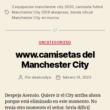
2 equipacion manchester city 2020
,
camiseta futbol
Manchester City 2018 aliexpress
,
tienda oficial
Etiquetas
Manchester City en murcia
Categorías
UNCATEGORIZED
www.camisetas del
Manchester City
Por
dealcoolya
febrero 14, 2023
Autor
Fecha
de
de
la
la
entrada
entrada
Despeja Asensio. Quiere ir el City arriba ahora
porque está eliminado en este momento. No
tenía otro momento el señor. Sería difícil