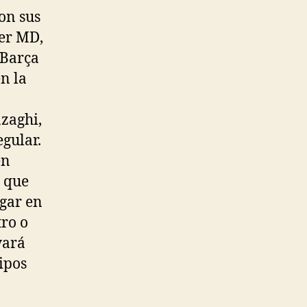
on sus
ber MD,
 Barça
en la
nzaghi,
egular.
en
s que
ugar en
tro o
vará
uipos