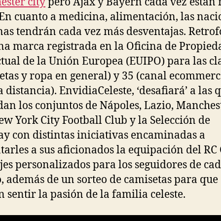
ster city
pero Ajax y Bayern cada vez están
 En cuanto a medicina, alimentación, las naci
nas tendrán cada vez más desventajas. Retrof
na marca registrada en la Oficina de Propied
ctual de la Unión Europea (EUIPO) para las cl
etas y ropa en general) y 35 (canal ecommerc
 distancia). EnvidiaCeleste, ‘desafiará’ a las 
an los conjuntos de Nápoles, Lazio, Manches
New York City Football Club y la Selección de
y con distintas iniciativas encaminadas a
tarles a sus aficionados la equipación del RC 
es personalizados para los seguidores de ca
, además de un sorteo de camisetas para que
 sentir la pasión de la familia celeste.