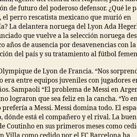
ión de futuro del poderoso defensor. ¿Qué le p
, el perro rescatista mexicano que murió en
a? La delantera noruega del Lyon Ada Hege
nciado que vuelve a la selección noruega de
co años de ausencia por desavenencias con la
ción del país y su tratamiento al fútbol feme
 Olympique de Lyon de Francia. “Nos sorpren
go era entre equipos juveniles con jugadores e
ños. Sampaoli “El problema de Messi en Arge
 no lograron que sea feliz en la cancha. “Yo e
 prefería a Messi. Messi domina todo. El espac
, dónde está el compañero y el rival. La bue
de Coutinho en sus primeros meses como ced
on Villa como cedido por el FC Barcelona ha