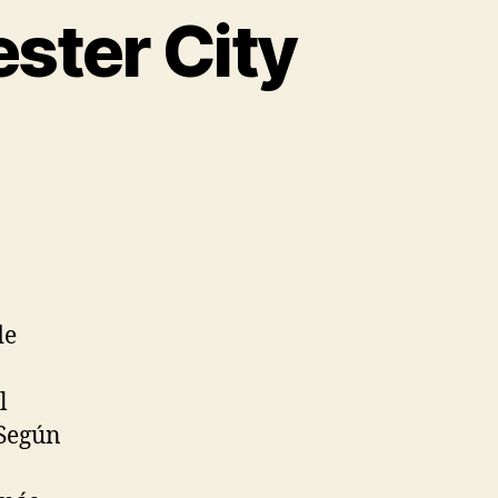
ster City
de
l
 Según