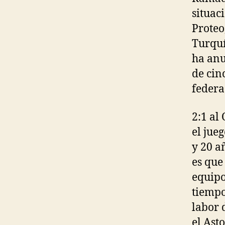
situac
Proteo
Turquí
ha anu
de cin
federa
2:1 al
el jue
y 20 a
es que
equipo
tiempo
labor 
el Ast