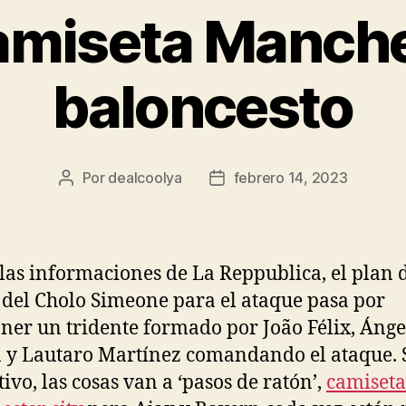
amiseta Manche
baloncesto
Por
dealcoolya
febrero 14, 2023
Autor
Fecha
de
de
la
la
entrada
entrada
las informaciones de La Reppublica, el plan 
 del Cholo Simeone para el ataque pasa por
er un tridente formado por João Félix, Ánge
 y Lautaro Martínez comandando el ataque.
tivo, las cosas van a ‘pasos de ratón’,
camiseta