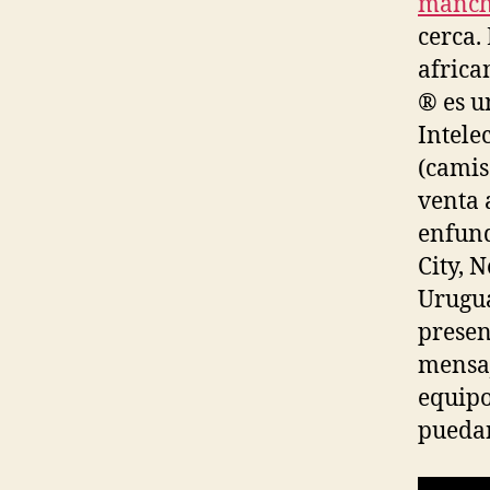
manche
cerca.
africa
® es u
Intele
(camis
venta a
enfund
City, 
Urugua
presen
mensaj
equipo
puedan