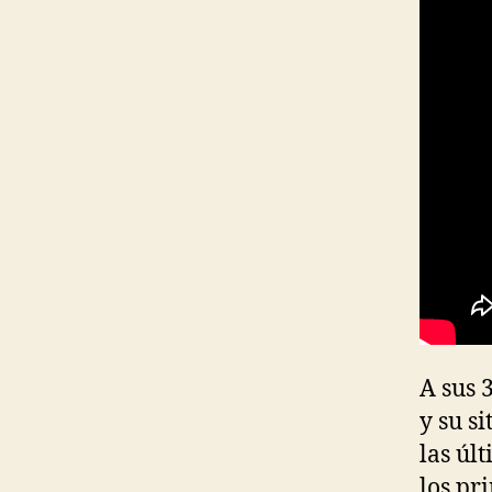
A sus 
y su s
las úl
los pr