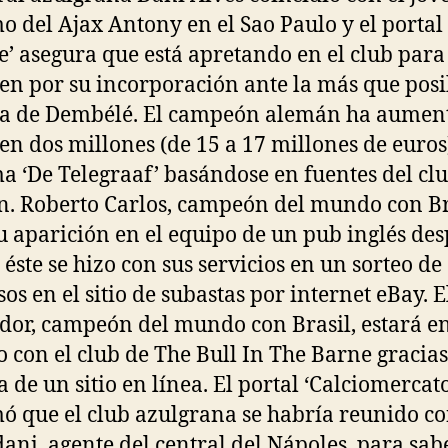
o del Ajax Antony en el Sao Paulo y el portal
e’ asegura que está apretando en el club para
en por su incorporación ante la más que posi
a de Dembélé. El campeón alemán ha aument
 en dos millones (de 15 a 17 millones de euros
a ‘De Telegraaf’ basándose en fuentes del cl
. Roberto Carlos, campeón del mundo con Br
u aparición en el equipo de un pub inglés de
 éste se hizo con sus servicios en un sorteo de
sos en el sitio de subastas por internet eBay. E
dor, campeón del mundo con Brasil, estará e
o con el club de The Bull In The Barne gracia
a de un sitio en línea. El portal ‘Calciomercato
ó que el club azulgrana se habría reunido co
ni, agente del central del Nápoles, para sabe