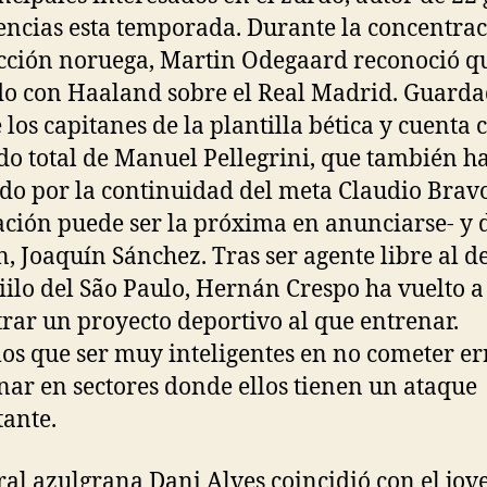
tencias esta temporada. Durante la concentra
ección noruega, Martin Odegaard reconoció q
o con Haaland sobre el Real Madrid. Guarda
 los capitanes de la plantilla bética y cuenta 
do total de Manuel Pellegrini, que también h
do por la continuidad del meta Claudio Brav
ción puede ser la próxima en anunciarse- y 
n, Joaquín Sánchez. Tras ser agente libre al de
ilo del São Paulo, Hernán Crespo ha vuelto a
rar un proyecto deportivo al que entrenar.
s que ser muy inteligentes en no cometer er
nar en sectores donde ellos tienen un ataque
ante.
eral azulgrana Dani Alves coincidió con el jov