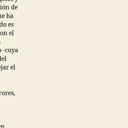
ción de
ue ha
do es
con el
a
o -cuya
del
jar el
rores,
en