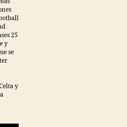
 más
ones
ootball
ad
ases 25
e y
que se
ter
Celta y
da