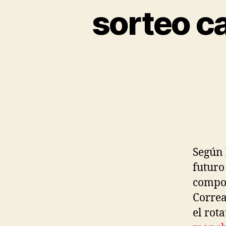
sorteo c
Según 
futuro
compon
Correa
el rota