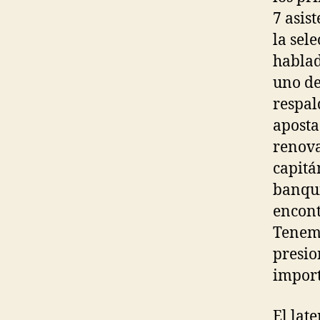
7 asis
la sel
hablad
uno de
respal
aposta
renova
capitá
banqui
encont
Tenemo
presio
import
El lat