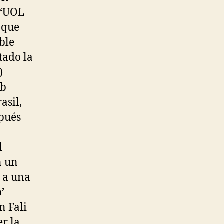
 ‘UOL
 que
ble
ado la
)
ub
asil,
spués
l
n un
s a una
’
n Fali
r la