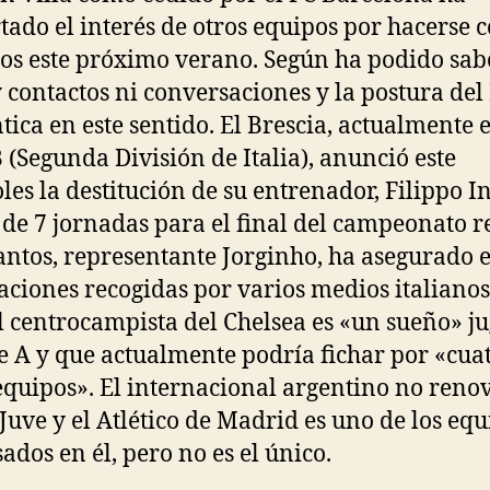
tado el interés de otros equipos por hacerse c
ios este próximo verano. Según ha podido sa
 contactos ni conversaciones y la postura del
ntica en este sentido. El Brescia, actualmente 
B (Segunda División de Italia), anunció este
les la destitución de su entrenador, Filippo I
a de 7 jornadas para el final del campeonato r
antos, representante Jorginho, ha asegurado 
aciones recogidas por varios medios italiano
l centrocampista del Chelsea es «un sueño» j
ie A y que actualmente podría fichar por «cua
equipos». El internacional argentino no reno
 Juve y el Atlético de Madrid es uno de los eq
sados en él, pero no es el único.