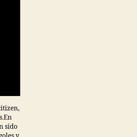
itizen,
s.En
n sido
goles y