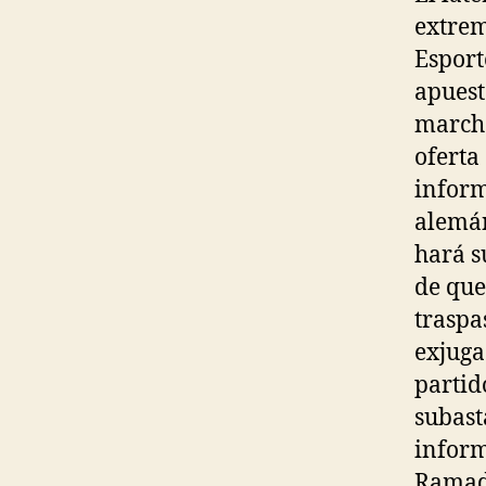
extrem
Esport
apuest
march
oferta
inform
alemán
hará s
de que
traspa
exjuga
partid
subast
inform
Ramada