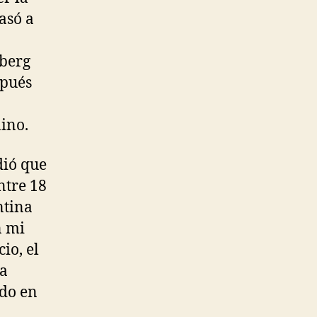
asó a
rberg
spués
nino.
dió que
ntre 18
ntina
n mi
io, el
na
ido en