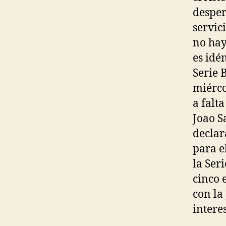
desper
servic
no hay
es idé
Serie 
miérco
a falt
Joao S
declar
para e
la Ser
cinco 
con la
intere