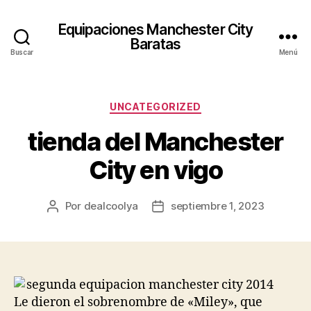
Equipaciones Manchester City
Baratas
Buscar
Menú
Categorías
UNCATEGORIZED
tienda del Manchester
City en vigo
Por
dealcoolya
septiembre 1, 2023
Autor
Fecha
de
de
la
la
entrada
entrada
Le dieron el sobrenombre de «Miley», que