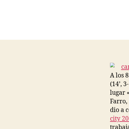
A los 8
(14’, 3
lugar 
Farro,
dio a 
city 2
trabaj