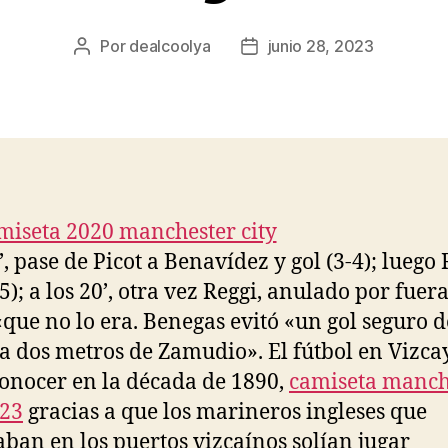
Por
dealcoolya
junio 28, 2023
Autor
Fecha
de
de
la
la
entrada
entrada
’, pase de Picot a Benavídez y gol (3-4); luego
-5); a los 20’, otra vez Reggi, anulado por fuer
«que no lo era. Benegas evitó «un gol seguro d
 a dos metros de Zamudio». El fútbol en Vizca
conocer en la década de 1890,
camiseta manch
023
gracias a que los marineros ingleses que
aban en los puertos vizcaínos solían jugar