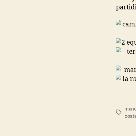
partidi
manc
Etiqueta
costa