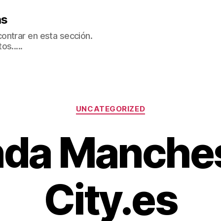
as
ontrar en esta sección.
s.....
Categorías
UNCATEGORIZED
nda Manche
City.es