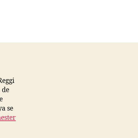
 Reggi
a de
e
ya se
ester