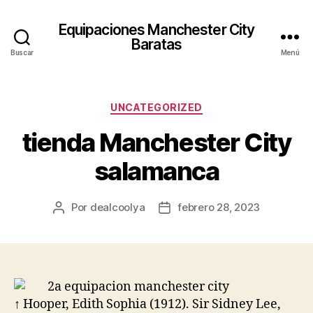
Equipaciones Manchester City
Baratas
Buscar
Menú
Categorías
UNCATEGORIZED
tienda Manchester City
salamanca
Por
dealcoolya
febrero 28, 2023
Autor
Fecha
de
de
la
la
entrada
entrada
↑ Hooper, Edith Sophia (1912). Sir Sidney Lee,