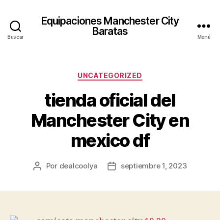
Equipaciones Manchester City
Baratas
Buscar
Menú
Categorías
UNCATEGORIZED
tienda oficial del
Manchester City en
mexico df
Por
dealcoolya
septiembre 1, 2023
Autor
Fecha
de
de
la
la
entrada
entrada