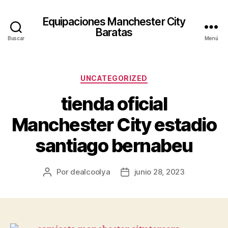
Equipaciones Manchester City
Baratas
Buscar
Menú
Categorías
UNCATEGORIZED
tienda oficial
Manchester City estadio
santiago bernabeu
Por
dealcoolya
junio 28, 2023
Autor
Fecha
de
de
la
la
entrada
entrada